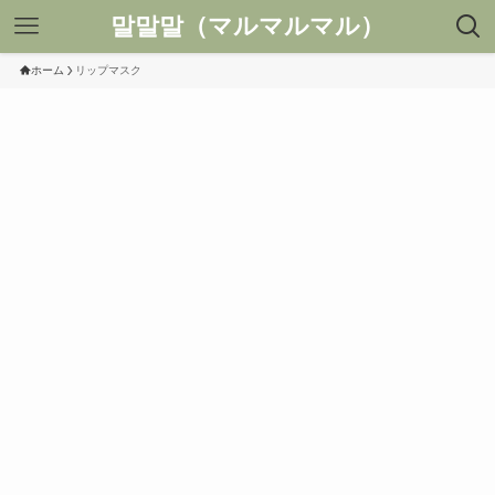
말말말（マルマルマル）
ホーム
リップマスク