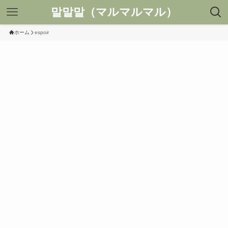
말말말（マルマルマル）
ホーム
espoir