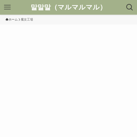
말말말（マルマルマル）
ホーム
魔女工場