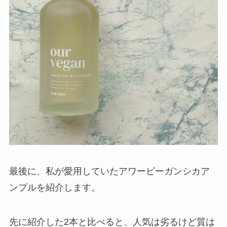
最後に、私が愛用していたアワービーガンシカア
ンプルを紹介します。
先に紹介した2本と比べると、人気は劣るけど質は