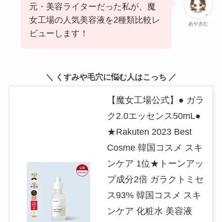
元・美容ライターだった私が、魔
女工場の人気美容液を2種類比較レ
あやきむ
ビューします！
＼ くすみや毛穴に悩む人はこっち ／
【魔女工場公式】● ガラ
ク2.0エッセンス50mL●
★Rakuten 2023 Best
Cosme 韓国コスメ スキ
ンケア 1位★トーンアッ
プ成分2倍 ガラクトミセ
ス93% 韓国コスメ スキ
ンケア 化粧水 美容液