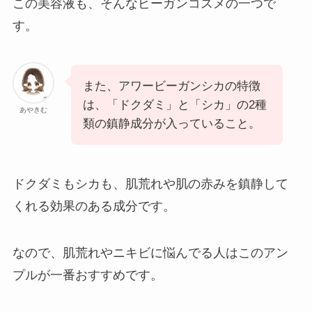
この美容液も、そんなビーガンコスメの一つで
す。
また、アワービーガンシカの特徴
は、「ドクダミ」と「シカ」の2種
あやきむ
類の鎮静成分が入っていること。
ドクダミもシカも、肌荒れや肌の赤みを鎮静して
くれる効果のある成分です。
なので、肌荒れやニキビに悩んでる人はこのアン
プルが一番おすすめです。