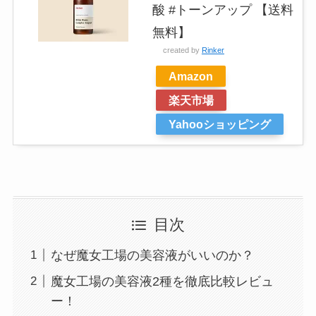
酸 #トーンアップ 【送料
無料】
created by
Rinker
Amazon
楽天市場
Yahooショッピング
目次
なぜ魔女工場の美容液がいいのか？
魔女工場の美容液2種を徹底比較レビュ
ー！