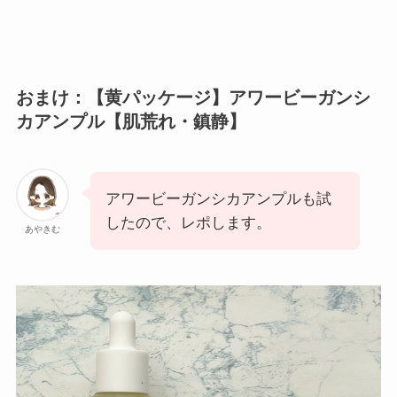
おまけ：【黄パッケージ】アワービーガンシ
カアンプル【肌荒れ・鎮静】
アワービーガンシカアンプルも試
したので、レポします。
あやきむ