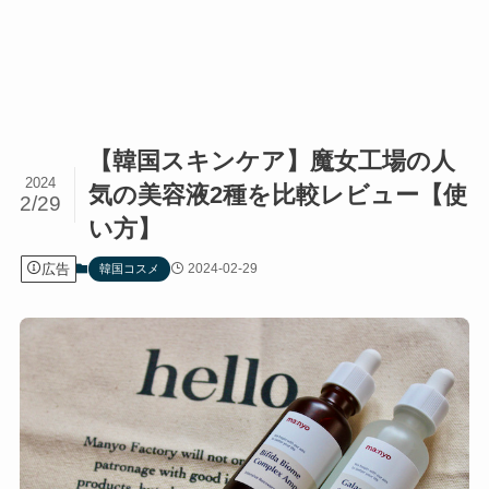
【韓国スキンケア】魔女工場の人
2024
気の美容液2種を比較レビュー【使
2/29
い方】
広告
2024-02-29
韓国コスメ