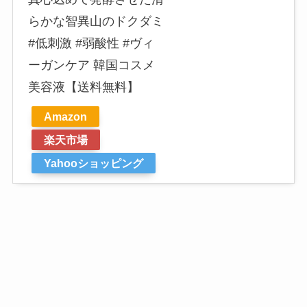
らかな智異山のドクダミ
#低刺激 #弱酸性 #ヴィ
ーガンケア 韓国コスメ
美容液【送料無料】
Amazon
楽天市場
Yahooショッピング