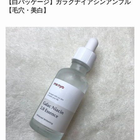
【白パッケージ】ガラクナイアシンアンプル
【毛穴・美白】