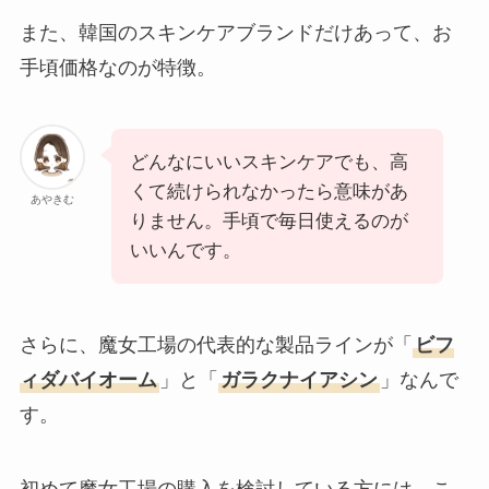
また、韓国のスキンケアブランドだけあって、お
手頃価格なのが特徴。
どんなにいいスキンケアでも、高
くて続けられなかったら意味があ
あやきむ
りません。手頃で毎日使えるのが
いいんです。
さらに、魔女工場の代表的な製品ラインが「
ビフ
ィダバイオーム
」と「
ガラクナイアシン
」なんで
す。
初めて魔女工場の購入を検討している方には、こ