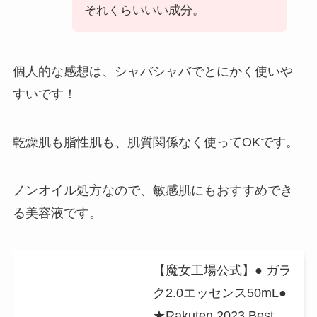
それくらいいい成分。
個人的な感想は、シャバシャバでとにかく使いや
すいです！
乾燥肌も脂性肌も、肌質関係なく使ってOKです。
ノンオイル処方なので、敏感肌にもおすすめでき
る美容液です。
【魔女工場公式】● ガラ
ク2.0エッセンス50mL●
★Rakuten 2023 Best