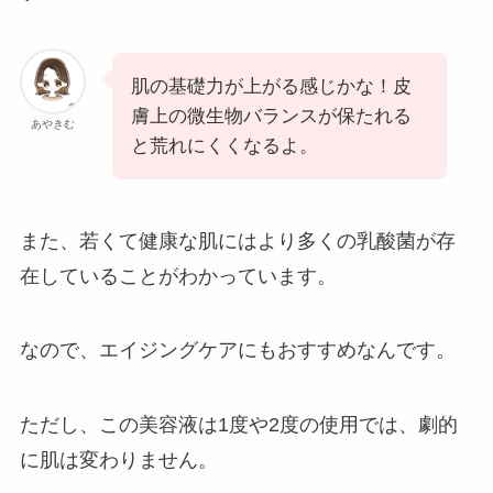
肌の基礎力が上がる感じかな！皮
膚上の微生物バランスが保たれる
あやきむ
と荒れにくくなるよ。
また、若くて健康な肌にはより多くの乳酸菌が存
在していることがわかっています。
なので、エイジングケアにもおすすめなんです。
ただし、この美容液は1度や2度の使用では、劇的
に肌は変わりません。