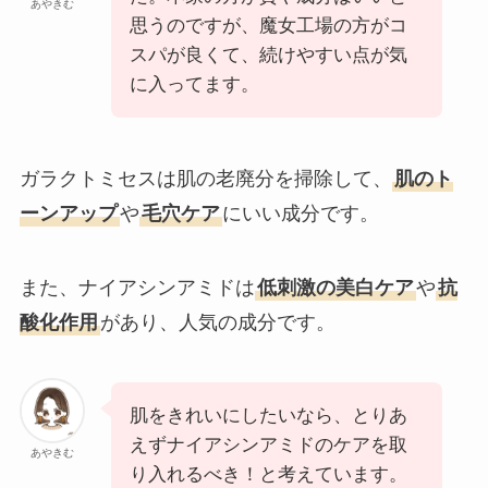
あやきむ
思うのですが、魔女工場の方がコ
スパが良くて、続けやすい点が気
に入ってます。
ガラクトミセスは肌の老廃分を掃除して、
肌のト
ーンアップ
や
毛穴ケア
にいい成分です。
また、ナイアシンアミドは
低刺激の美白ケア
や
抗
酸化作用
があり、人気の成分です。
肌をきれいにしたいなら、とりあ
えずナイアシンアミドのケアを取
あやきむ
り入れるべき！と考えています。