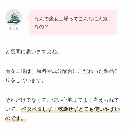
なんで魔女工場ってこんなに人気
なの？
悩む人
と疑問に思いますよね。
魔女工場は、原料や成分配合にこだわった製品作
りをしています。
それだけでなくて、使い心地までよく考えられて
いて、
ベタベタしず・乾燥せずとても使いやすい
のです。