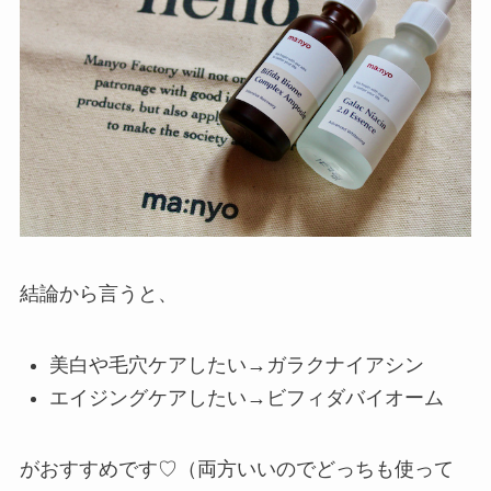
結論から言うと、
美白や毛穴ケアしたい→ガラクナイアシン
エイジングケアしたい→ビフィダバイオーム
がおすすめです♡（両方いいのでどっちも使って