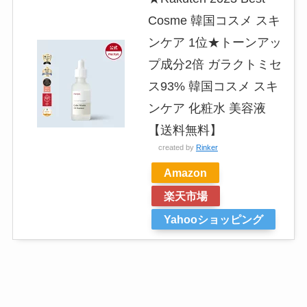
Cosme 韓国コスメ スキ
ンケア 1位★トーンアッ
プ成分2倍 ガラクトミセ
ス93% 韓国コスメ スキ
ンケア 化粧水 美容液
【送料無料】
created by
Rinker
Amazon
楽天市場
Yahooショッピング