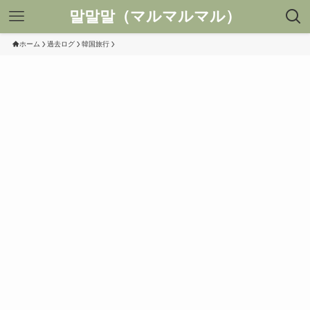
말말말（マルマルマル）
ホーム
過去ログ
韓国旅行