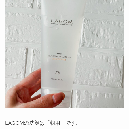
LAGOMの洗顔は「
朝用
」です。