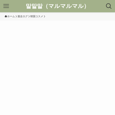
말말말（マルマルマル）
ホーム
過去ログ
韓国コスメ